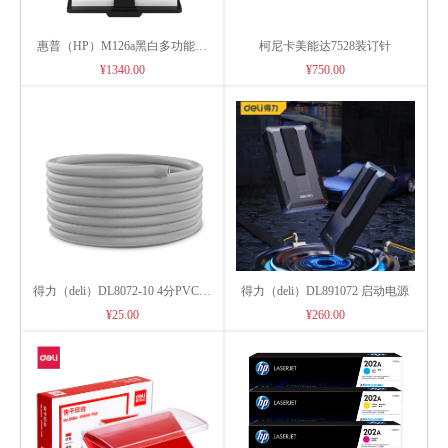
惠普（HP）M126a黑白多功能激
柯尼卡美能达7528装订针
光打印机
¥1340.00
¥750.00
得力（deli）DL8072-10 4分PVC洗
得力（deli）DL891072 启动电源
车水枪水管软管10米
¥25.00
¥260.00