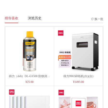
猜你喜欢
浏览历史
换一批
得力（deli）DL-GS500 防锈润滑
得力9902碎纸机(白)(台)
剂
¥25.00
¥1495.00