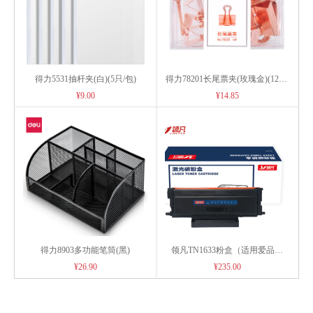
得力5531抽杆夹(白)(5只/包)
得力78201长尾票夹(玫瑰金)(12只/
盒)
¥9.00
¥14.85
得力8903多功能笔筒(黑)
领凡TN1633粉盒（适用爱品胜
1133DNW/3133DNW/1133DN/3133D
¥26.90
¥235.00
打印机）